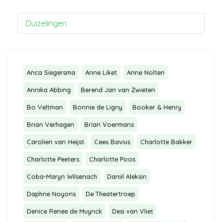
Duizelingen
Anca Siegersma
Anne Liket
Anne Nolten
Annika Abbing
Berend Jan van Zwieten
Bo Veltman
Bonnie de Ligny
Booker & Henry
Brian Verhagen
Brian Voermans
Carolien van Heijst
Cees Bavius
Charlotte Bakker
Charlotte Peeters
Charlotte Poos
Coba-Maryn Wilsenach
Daniil Aleksin
Daphne Noyons
De Theatertroep
Denice Renee de Muynck
Desi van Vliet