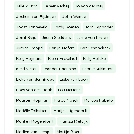
Jelle Zijlstra
Jelmer Verheij
Jo van der Meij
Jochem van Rijsingen
Jolijn Wendel
Joost Zonneveld
Jordy Roeten
Jorn Laponder
Jorrit Ruijs
Judith Sleddens
Jurrie van Druten
Jurriën Trappel
Karlijn Mofers
Kaz Schonebeek
Kelly Heijmans
Kiefer Eijckelhof
Kitty Relleke
Kjeld Visser
Leander Haaitsma
Leonie Kuhlmann
Lieke van den Broek
Lieke van Loon
Loes van der Staak
Lou Mertens
Maarten Hopman
Malou Mosch
Marcos Rabello
Mariëlle Tolhuisen
Marije Lutgendorff
Marilien Mogendorff
Maritza Rietdijk
Marlien van Liempt
Martijn Boer