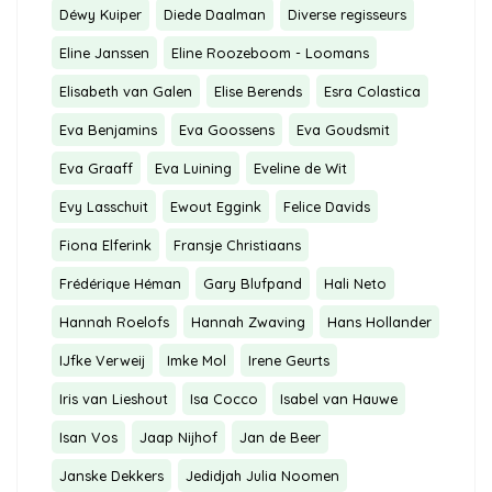
Déwy Kuiper
Diede Daalman
Diverse regisseurs
Eline Janssen
Eline Roozeboom - Loomans
Elisabeth van Galen
Elise Berends
Esra Colastica
Eva Benjamins
Eva Goossens
Eva Goudsmit
Eva Graaff
Eva Luining
Eveline de Wit
Evy Lasschuit
Ewout Eggink
Felice Davids
Fiona Elferink
Fransje Christiaans
Frédérique Héman
Gary Blufpand
Hali Neto
Hannah Roelofs
Hannah Zwaving
Hans Hollander
IJfke Verweij
Imke Mol
Irene Geurts
Iris van Lieshout
Isa Cocco
Isabel van Hauwe
Isan Vos
Jaap Nijhof
Jan de Beer
Janske Dekkers
Jedidjah Julia Noomen