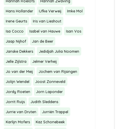
Hannah Roelofs
Hannah Zwaving
Hans Hollander
IJfke Verweij
Imke Mol
Irene Geurts
Iris van Lieshout
Isa Cocco
Isabel van Hauwe
Isan Vos
Jaap Nijhof
Jan de Beer
Janske Dekkers
Jedidjah Julia Noomen
Jelle Zijlstra
Jelmer Verheij
Jo van der Meij
Jochem van Rijsingen
Jolijn Wendel
Joost Zonneveld
Jordy Roeten
Jorn Laponder
Jorrit Ruijs
Judith Sleddens
Jurrie van Druten
Jurriën Trappel
Karlijn Mofers
Kaz Schonebeek