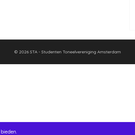
© 2026 STA - Studenten Toneelvereniging Amsterdam
 bieden.