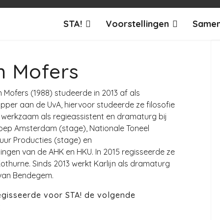
STA!
Voorstellingen
Samen
jn Mofers
 Mofers (1988) studeerde in 2013 af als
per aan de UvA, hiervoor studeerde ze filosofie
 werkzaam als regieassistent en dramaturg bij
roep Amsterdam (stage), Nationale Toneel
uur Producties (stage) en
lingen van de AHK en HKU. In 2015 regisseerde ze
 Kothurne. Sinds 2013 werkt Karlijn als dramaturg
van Bendegem.
regisseerde voor STA! de volgende
: