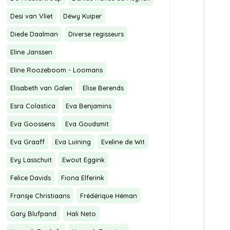
Desi van Vliet
Déwy Kuiper
Diede Daalman
Diverse regisseurs
Eline Janssen
Eline Roozeboom - Loomans
Elisabeth van Galen
Elise Berends
Esra Colastica
Eva Benjamins
Eva Goossens
Eva Goudsmit
Eva Graaff
Eva Luining
Eveline de Wit
Evy Lasschuit
Ewout Eggink
Felice Davids
Fiona Elferink
Fransje Christiaans
Frédérique Héman
Gary Blufpand
Hali Neto