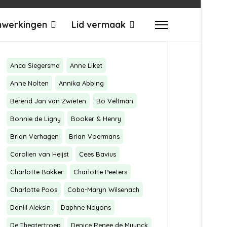
werkingen
Lid vermaak
Anca Siegersma
Anne Liket
Anne Nolten
Annika Abbing
Berend Jan van Zwieten
Bo Veltman
Bonnie de Ligny
Booker & Henry
Brian Verhagen
Brian Voermans
Carolien van Heijst
Cees Bavius
Charlotte Bakker
Charlotte Peeters
Charlotte Poos
Coba-Maryn Wilsenach
Daniil Aleksin
Daphne Noyons
De Theatertroep
Denice Renee de Muynck