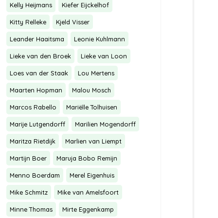
Kelly Heijmans
Kiefer Eijckelhof
Kitty Relleke
Kjeld Visser
Leander Haaitsma
Leonie Kuhlmann
Lieke van den Broek
Lieke van Loon
Loes van der Staak
Lou Mertens
Maarten Hopman
Malou Mosch
Marcos Rabello
Mariëlle Tolhuisen
Marije Lutgendorff
Marilien Mogendorff
Maritza Rietdijk
Marlien van Liempt
Martijn Boer
Maruja Bobo Remijn
Menno Boerdam
Merel Eigenhuis
Mike Schmitz
Mike van Amelsfoort
Minne Thomas
Mirte Eggenkamp