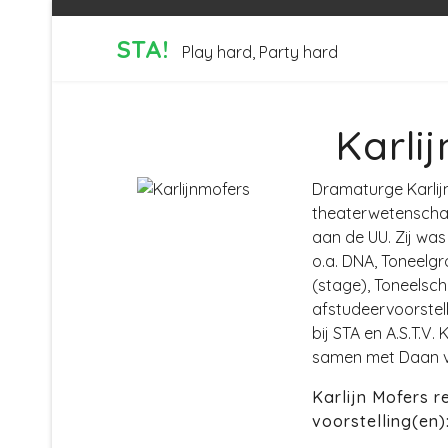
STA!
Play hard, Party hard
Karli
Dramaturge Karlijn
theaterwetenschap
aan de UU. Zij was
o.a. DNA, Toneelg
(stage), Toneelsch
afstudeervoorstel
bij STA en A.S.T.V.
samen met Daan 
Karlijn Mofers 
voorstelling(en)