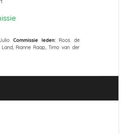
rt
issie
ulio
Commissie leden:
Roos de
re Land, Rianne Raap, Timo van der