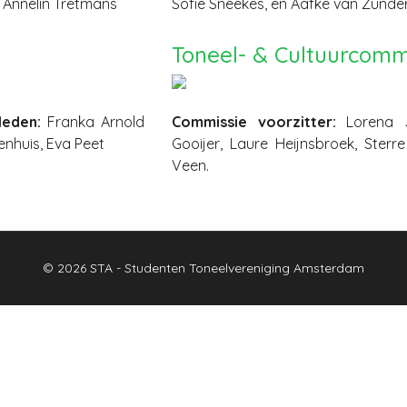
, Annelin Tretmans
Sofie Sneekes, en Aafke van Zunde
Toneel- & Cultuurcomm
leden:
Franka Arnold
Commissie voorzitter:
Lorena J
jenhuis, Eva Peet
Gooijer, Laure Heijnsbroek, Ster
Veen.
© 2026 STA - Studenten Toneelvereniging Amsterdam