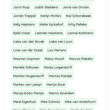
Jorrit Ruijs
Judith Sleddens
Jurrie van Druten
Jurriën Trappel
Karlijn Mofers
Kaz Schonebeek
Kelly Heijmans
Kiefer Eijckelhof
Kitty Relleke
Kjeld Visser
Leander Haaitsma
Leonie Kuhlmann
Lieke van den Broek
Lieke van Loon
Loes van der Staak
Lou Mertens
Maarten Hopman
Malou Mosch
Marcos Rabello
Mariëlle Tolhuisen
Marije Lutgendorff
Marilien Mogendorff
Maritza Rietdijk
Marlien van Liempt
Martijn Boer
Maruja Bobo Remijn
Menno Boerdam
Merel Eigenhuis
Mike Schmitz
Mike van Amelsfoort