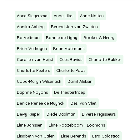
Anca Siegersma
Anne Liket
Anne Nolten
Annika Abbing
Berend Jan van Zwieten
Bo Veltman
Bonnie de Ligny
Booker & Henry
Brian Verhagen
Brian Voermans
Carolien van Heijst
Cees Bavius
Charlotte Bakker
Charlotte Peeters
Charlotte Poos
Coba-Maryn Wilsenach
Daniil Aleksin
Daphne Noyons
De Theatertroep
Denice Renee de Muynck
Desi van Vliet
Déwy Kuiper
Diede Daalman
Diverse regisseurs
Eline Janssen
Eline Roozeboom - Loomans
Elisabeth van Galen
Elise Berends
Esra Colastica