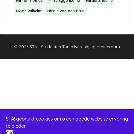
Minne Thomas
Mirte Eggenkamp
Mirtile Snabilie
Moos Wilhelm
Nicole van den Brun
© 2026 STA - Studenten Toneelvereniging Amsterdam
STA! gebruikt cookies om u een goede website ervaring
te bieden.
OK