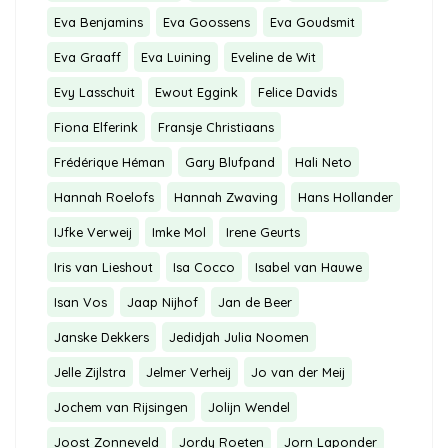
Eva Benjamins
Eva Goossens
Eva Goudsmit
Eva Graaff
Eva Luining
Eveline de Wit
Evy Lasschuit
Ewout Eggink
Felice Davids
Fiona Elferink
Fransje Christiaans
Frédérique Héman
Gary Blufpand
Hali Neto
Hannah Roelofs
Hannah Zwaving
Hans Hollander
IJfke Verweij
Imke Mol
Irene Geurts
Iris van Lieshout
Isa Cocco
Isabel van Hauwe
Isan Vos
Jaap Nijhof
Jan de Beer
Janske Dekkers
Jedidjah Julia Noomen
Jelle Zijlstra
Jelmer Verheij
Jo van der Meij
Jochem van Rijsingen
Jolijn Wendel
Joost Zonneveld
Jordy Roeten
Jorn Laponder