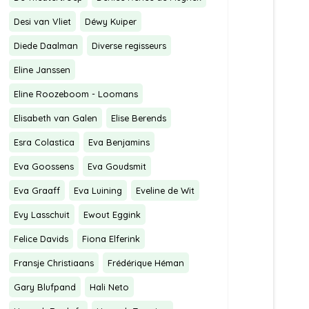
Desi van Vliet
Déwy Kuiper
Diede Daalman
Diverse regisseurs
Eline Janssen
Eline Roozeboom - Loomans
Elisabeth van Galen
Elise Berends
Esra Colastica
Eva Benjamins
Eva Goossens
Eva Goudsmit
Eva Graaff
Eva Luining
Eveline de Wit
Evy Lasschuit
Ewout Eggink
Felice Davids
Fiona Elferink
Fransje Christiaans
Frédérique Héman
Gary Blufpand
Hali Neto