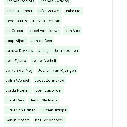
Hannah Roelofs
Hannah Zwaving
Hans Hollander
IJfke Verweij
Imke Mol
Irene Geurts
Iris van Lieshout
Isa Cocco
Isabel van Hauwe
Isan Vos
Jaap Nijhof
Jan de Beer
Janske Dekkers
Jedidjah Julia Noomen
Jelle Zijlstra
Jelmer Verheij
Jo van der Meij
Jochem van Rijsingen
Jolijn Wendel
Joost Zonneveld
Jordy Roeten
Jorn Laponder
Jorrit Ruijs
Judith Sleddens
Jurrie van Druten
Jurriën Trappel
Karlijn Mofers
Kaz Schonebeek