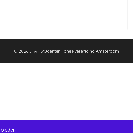
© 2026 STA - Studenten Toneelvereniging Amsterdam
 bieden.