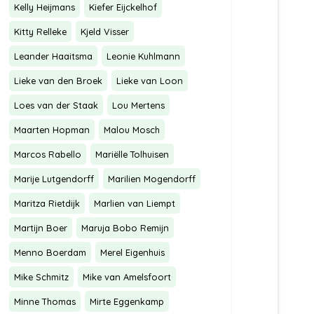
Kelly Heijmans
Kiefer Eijckelhof
Kitty Relleke
Kjeld Visser
Leander Haaitsma
Leonie Kuhlmann
Lieke van den Broek
Lieke van Loon
Loes van der Staak
Lou Mertens
Maarten Hopman
Malou Mosch
Marcos Rabello
Mariëlle Tolhuisen
Marije Lutgendorff
Marilien Mogendorff
Maritza Rietdijk
Marlien van Liempt
Martijn Boer
Maruja Bobo Remijn
Menno Boerdam
Merel Eigenhuis
Mike Schmitz
Mike van Amelsfoort
Minne Thomas
Mirte Eggenkamp