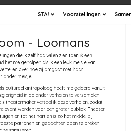
STA!
Voorstellingen
Samen
boom - Loomans
lingen die ik zelf had willen zien toen ik een
d het me geholpen als ik een leuk meisje van
vertellen over hoe zij omgaat met haar
n ander meisje.
ls cultureel antropoloog heeft me geleerd vanuit
gierigheid in de ander verhalen te verzamelen.
als theatermaker vertaal ik deze verhalen, zodat
relevant worden voor een groter publiek. Theater
ntuigen en tot het hart en is zo het middel bij
roeste patronen en gedachten open te breken
d te stimuleren.