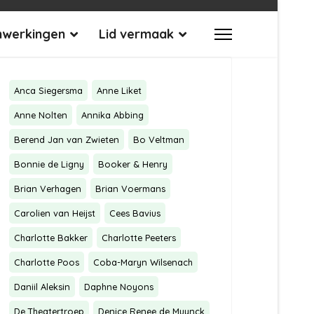
werkingen
Lid vermaak
Anca Siegersma
Anne Liket
Anne Nolten
Annika Abbing
Berend Jan van Zwieten
Bo Veltman
Bonnie de Ligny
Booker & Henry
Brian Verhagen
Brian Voermans
Carolien van Heijst
Cees Bavius
Charlotte Bakker
Charlotte Peeters
Charlotte Poos
Coba-Maryn Wilsenach
Daniil Aleksin
Daphne Noyons
De Theatertroep
Denice Renee de Muynck