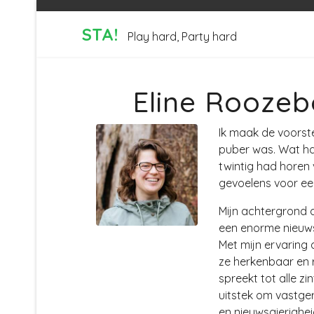
STA!
Play hard, Party hard
Eline Rooze
Ik maak de voorstel
puber was. Wat ha
twintig had horen 
gevoelens voor ee
Mijn achtergrond a
een enorme nieuws
Met mijn ervaring 
ze herkenbaar en 
spreekt tot alle zi
uitstek om vastge
en nieuwsgierighei