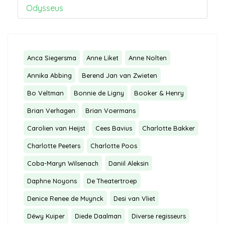
Odysseus
Anca Siegersma
Anne Liket
Anne Nolten
Annika Abbing
Berend Jan van Zwieten
Bo Veltman
Bonnie de Ligny
Booker & Henry
Brian Verhagen
Brian Voermans
Carolien van Heijst
Cees Bavius
Charlotte Bakker
Charlotte Peeters
Charlotte Poos
Coba-Maryn Wilsenach
Daniil Aleksin
Daphne Noyons
De Theatertroep
Denice Renee de Muynck
Desi van Vliet
Déwy Kuiper
Diede Daalman
Diverse regisseurs