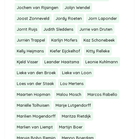
Jochem van Rijsingen
Jolijn Wendel
Joost Zonneveld
Jordy Roeten
Jorn Laponder
Jorrit Ruijs
Judith Sleddens
Jurrie van Druten
Jurriën Trappel
Karlijn Mofers
Kaz Schonebeek
Kelly Heijmans
Kiefer Eijckelhof
Kitty Relleke
Kjeld Visser
Leander Haaitsma
Leonie Kuhlmann
Lieke van den Broek
Lieke van Loon
Loes van der Staak
Lou Mertens
Maarten Hopman
Malou Mosch
Marcos Rabello
Mariëlle Tolhuisen
Marije Lutgendorff
Marilien Mogendorff
Maritza Rietdijk
Marlien van Liempt
Martijn Boer
Maruja Bobo Remijn
Menno Boerdam