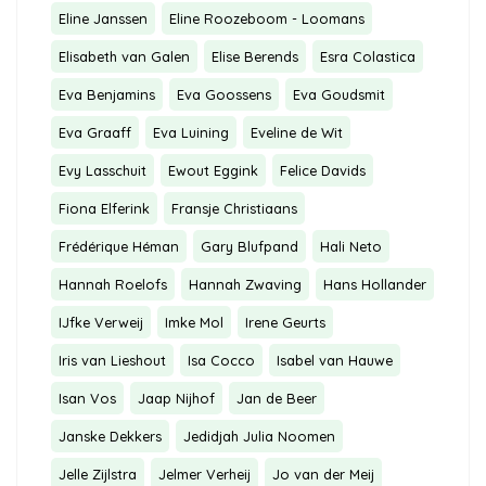
Eline Janssen
Eline Roozeboom - Loomans
Elisabeth van Galen
Elise Berends
Esra Colastica
Eva Benjamins
Eva Goossens
Eva Goudsmit
Eva Graaff
Eva Luining
Eveline de Wit
Evy Lasschuit
Ewout Eggink
Felice Davids
Fiona Elferink
Fransje Christiaans
Frédérique Héman
Gary Blufpand
Hali Neto
Hannah Roelofs
Hannah Zwaving
Hans Hollander
IJfke Verweij
Imke Mol
Irene Geurts
Iris van Lieshout
Isa Cocco
Isabel van Hauwe
Isan Vos
Jaap Nijhof
Jan de Beer
Janske Dekkers
Jedidjah Julia Noomen
Jelle Zijlstra
Jelmer Verheij
Jo van der Meij