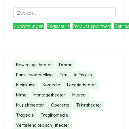
Zoeken
Voorstellingen
Regisseurs
Productiepartners
Genre
Bewegingstheater
Drama
Familievoorstelling
Film
In English
Kleinkunst
Komedie
Locatietheater
Mime
Montagetheater
Musical
Muziektheater
Operette
Teksttheater
Tragedie
Tragikomedie
Vertellend (episch) theater