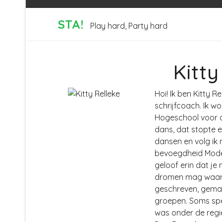
STA!
Play hard, Party hard
Kitty
Hoi! Ik ben Kitty 
schrijfcoach. Ik 
Hogeschool voor d
dans, dat stopte e
dansen en volg ik
bevoegdheid Mode
geloof erin dat je 
dromen mag waarma
geschreven, gemaa
groepen. Soms spee
was onder de regi