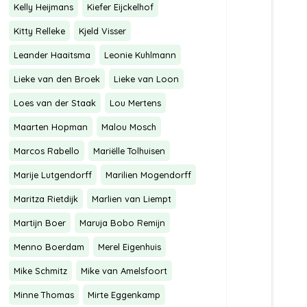
Kelly Heijmans
Kiefer Eijckelhof
Kitty Relleke
Kjeld Visser
Leander Haaitsma
Leonie Kuhlmann
Lieke van den Broek
Lieke van Loon
Loes van der Staak
Lou Mertens
Maarten Hopman
Malou Mosch
Marcos Rabello
Mariëlle Tolhuisen
Marije Lutgendorff
Marilien Mogendorff
Maritza Rietdijk
Marlien van Liempt
Martijn Boer
Maruja Bobo Remijn
Menno Boerdam
Merel Eigenhuis
Mike Schmitz
Mike van Amelsfoort
Minne Thomas
Mirte Eggenkamp