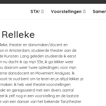
STA!
Voorstellingen
Samen
 Relleke
Relleke, theater en dansmaker/docent en
woon in Amsterdam, studeerde theater aan de
e Kunsten. Lang geleden studeerde ik eerst
n nu dacht ik op mijn 53e, ik ga lekker weer
 nu daarom weer twee opleidingen, voor mijn
rne dansdocent en Movement Analyses. Ik
nooit te oud bent om te leren en je altijd lekker je
ken. Ik heb veel theatervoorstellingen
kt en geregisseerd met een divers aantal
l ik zelf nog in een voorstelling en de laatste
e van een danser van het bekende Tanztheater