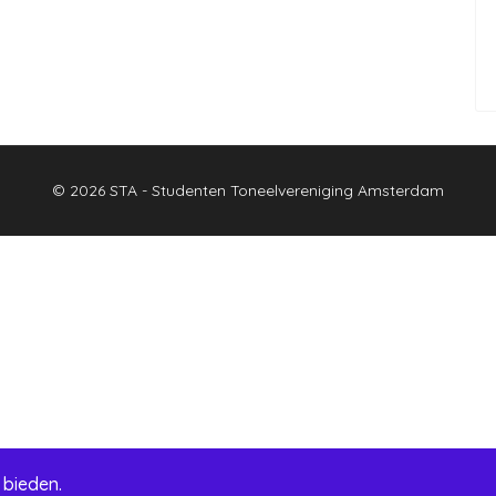
© 2026 STA - Studenten Toneelvereniging Amsterdam
 bieden.