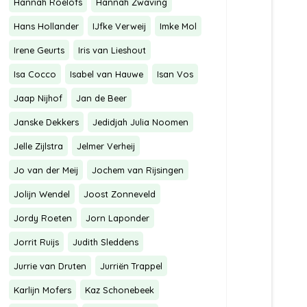
Hannah Roelofs
Hannah Zwaving
Hans Hollander
IJfke Verweij
Imke Mol
Irene Geurts
Iris van Lieshout
Isa Cocco
Isabel van Hauwe
Isan Vos
Jaap Nijhof
Jan de Beer
Janske Dekkers
Jedidjah Julia Noomen
Jelle Zijlstra
Jelmer Verheij
Jo van der Meij
Jochem van Rijsingen
Jolijn Wendel
Joost Zonneveld
Jordy Roeten
Jorn Laponder
Jorrit Ruijs
Judith Sleddens
Jurrie van Druten
Jurriën Trappel
Karlijn Mofers
Kaz Schonebeek