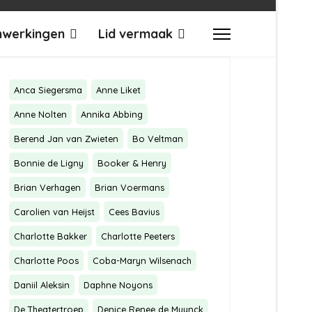
werkingen
Lid vermaak
Anca Siegersma
Anne Liket
Anne Nolten
Annika Abbing
Berend Jan van Zwieten
Bo Veltman
Bonnie de Ligny
Booker & Henry
Brian Verhagen
Brian Voermans
Carolien van Heijst
Cees Bavius
Charlotte Bakker
Charlotte Peeters
Charlotte Poos
Coba-Maryn Wilsenach
Daniil Aleksin
Daphne Noyons
De Theatertroep
Denice Renee de Muynck