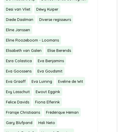
Desi van Vliet
Déwy Kuiper
Diede Daalman
Diverse regisseurs
Eline Janssen
Eline Roozeboom - Loomans
Elisabeth van Galen
Elise Berends
Esra Colastica
Eva Benjamins
Eva Goossens
Eva Goudsmit
Eva Graaff
Eva Luining
Eveline de Wit
Evy Lasschuit
Ewout Eggink
Felice Davids
Fiona Elferink
Fransje Christiaans
Frédérique Héman
Gary Blufpand
Hali Neto