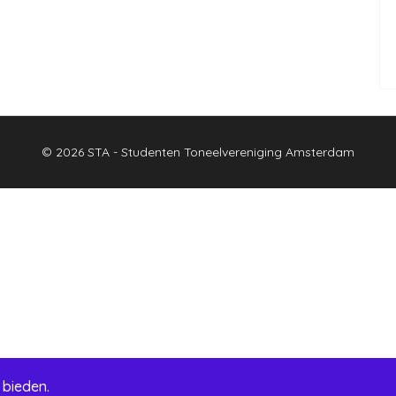
© 2026 STA - Studenten Toneelvereniging Amsterdam
 bieden.