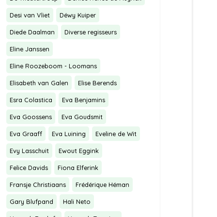
Desi van Vliet
Déwy Kuiper
Diede Daalman
Diverse regisseurs
Eline Janssen
Eline Roozeboom - Loomans
Elisabeth van Galen
Elise Berends
Esra Colastica
Eva Benjamins
Eva Goossens
Eva Goudsmit
Eva Graaff
Eva Luining
Eveline de Wit
Evy Lasschuit
Ewout Eggink
Felice Davids
Fiona Elferink
Fransje Christiaans
Frédérique Héman
Gary Blufpand
Hali Neto