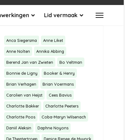
werkingen
Lid vermaak
Anca Siegersma
Anne Liket
Anne Nolten
Annika Abbing
Berend Jan van Zwieten
Bo Veltman
Bonnie de Ligny
Booker & Henry
Brian Verhagen
Brian Voermans
Carolien van Heijst
Cees Bavius
Charlotte Bakker
Charlotte Peeters
Charlotte Poos
Coba-Maryn Wilsenach
Daniil Aleksin
Daphne Noyons
De Theatertroep
Denice Renee de Muynck