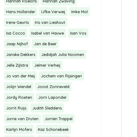
Hannah Roelofs
Hannah Zwaving
Hans Hollander
IJfke Verweij
Imke Mol
Irene Geurts
Iris van Lieshout
Isa Cocco
Isabel van Hauwe
Isan Vos
Jaap Nijhof
Jan de Beer
Janske Dekkers
Jedidjah Julia Noomen
Jelle Zijlstra
Jelmer Verheij
Jo van der Meij
Jochem van Rijsingen
Jolijn Wendel
Joost Zonneveld
Jordy Roeten
Jorn Laponder
Jorrit Ruijs
Judith Sleddens
Jurrie van Druten
Jurriën Trappel
Karlijn Mofers
Kaz Schonebeek