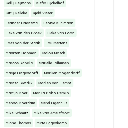
Kelly Heijmans
Kiefer Eijckelhof
Kitty Relleke
Kjeld Visser
Leander Haaitsma
Leonie Kuhlmann
Lieke van den Broek
Lieke van Loon
Loes van der Staak
Lou Mertens
Maarten Hopman
Malou Mosch
Marcos Rabello
Mariëlle Tolhuisen
Marije Lutgendorff
Marilien Mogendorff
Maritza Rietdijk
Marlien van Liempt
Martijn Boer
Maruja Bobo Remijn
Menno Boerdam
Merel Eigenhuis
Mike Schmitz
Mike van Amelsfoort
Minne Thomas
Mirte Eggenkamp