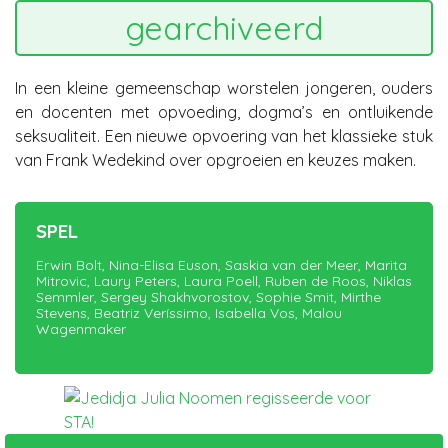
gearchiveerd
In een kleine gemeenschap worstelen jongeren, ouders
en docenten met opvoeding, dogma’s en ontluikende
seksualiteit. Een nieuwe opvoering van het klassieke stuk
van Frank Wedekind over opgroeien en keuzes maken.
SPEL
Erwin Bolt, Nina-Elisa Euson, Saskia van der Meer, Marita
Mitrovic, Laury Peters, Laura Poell, Ruben de Roos, Niklas
Semmler, Sergey Shakhvorostov, Sophie Smit, Mirthe
Stevens, Beatriz Veríssimo, Isabella Vos, Malou
Wagenmaker