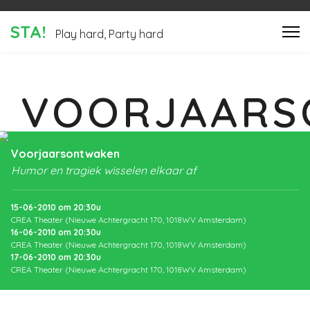
STA!
Play hard, Party hard
VOORJAARS
Voorjaarsontwaken
Humor en tragiek wisselen elkaar af
15-06-2010
om
20:30
u
CREA Theater (Nieuwe Achtergracht 170, 1018WV Amsterdam)
16-06-2010
om
20:30
u
CREA Theater (Nieuwe Achtergracht 170, 1018WV Amsterdam)
17-06-2010
om
20:30
u
CREA Theater (Nieuwe Achtergracht 170, 1018WV Amsterdam)