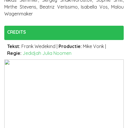
Niklas Semmler, Sergey Shakhvorostov, Sophie Smit,
Mirthe Stevens, Beatriz Veríssimo, Isabella Vos, Malou
Wagenmaker
CREDITS
Tekst
:
Frank Wedekind
|
Productie
:
Mike Vonk
|
Regie:
Jedidjah Julia Noomen