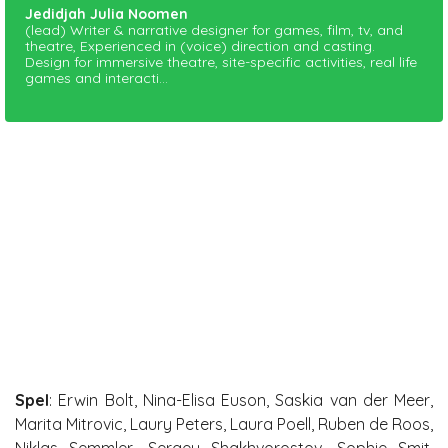
Jedidjah Julia Noomen
(lead) Writer & narrative designer for games, film, tv, and
theatre, Experienced in (voice) direction and casting.
Design for immersive theatre, site-specific activities, real life
games and interacti...
Spel
: Erwin Bolt, Nina-Elisa Euson, Saskia van der Meer,
Marita Mitrovic, Laury Peters, Laura Poell, Ruben de Roos,