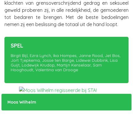
klachten van grensoverschrijdend gedrag en seksueel
geweld proberen zij, in alle redelijkheid, de gemoederen
tot bedaren te brengen. Met de beste bedoelingen
nemen zij een beslissing die totaal uit de hand loopt.
SPEL
Birgit Bijl, Ezra Lynch, Ika Hompes, Janne Rood, Jet Bos,
Jort Tjepkema, Josse ten Barge, Lidewei Dubbink, Lisa
Guijt, Lodewijk Krudop, Martijn Kenselaar, Sam
Hooghoudt, Valentina van Drooge
Moos Wilhelm