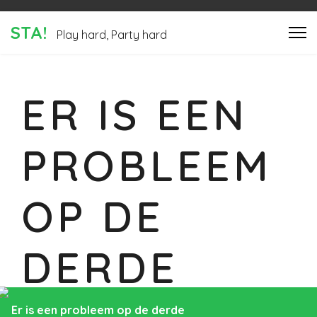
STA!
Play hard, Party hard
ER IS EEN
PROBLEEM
OP DE
DERDE
Er is een probleem op de derde