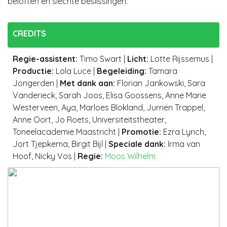
beloften en slechte beslissingen.
CREDITS
Regie-assistent
:
Timo Swart
|
Licht
:
Lotte Rijssemus
|
Productie
:
Lola Luce
|
Begeleiding
:
Tamara
Jongerden
|
Met dank aan
:
Florian Jankowski, Sara
Vanderieck, Sarah Joos, Elisa Goossens, Anne Marie
Westerveen, Aya, Marloes Blokland, Jurriën Trappel,
Anne Oort, Jo Roets, Universiteitstheater,
Toneelacademie Maastricht
|
Promotie
:
Ezra Lynch,
Jort Tjepkema, Birgit Bijl
|
Speciale dank
:
Irma van
Hoof, Nicky Vos
|
Regie:
Moos Wilhelm