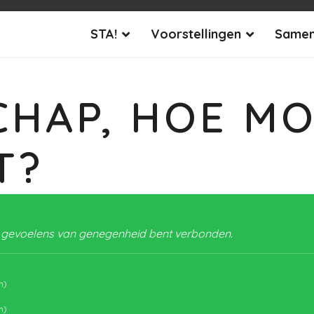
STA!
Voorstellingen
Samen
CHAP, HOE MO
T?
r gevoelens van genegenheid bent verbonden.
m)
m)