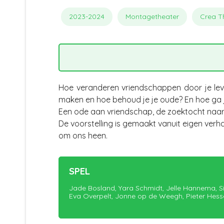
2023-2024
Montagetheater
Crea T
Hoe veranderen vriendschappen door je lev
maken en hoe behoud je je oude? En hoe ga 
Een ode aan vriendschap, de zoektocht naar 
De voorstelling is gemaakt vanuit eigen verha
om ons heen.
SPEL
Jade Bosland, Yara Schmidt, Jelle Hannema, S
Eva Overpelt, Jonne op de Weegh, Pieter Hess