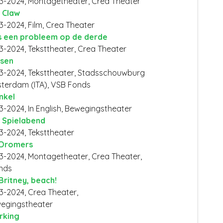
3-2024, Montagetheater, Crea Theater
 Claw
3-2024, Film, Crea Theater
is een probleem op de derde
3-2024, Teksttheater, Crea Theater
sen
3-2024, Teksttheater, Stadsschouwburg
terdam (ITA), VSB Fonds
nkel
3-2024, In English, Bewegingstheater
 Spielabend
3-2024, Teksttheater
Dromers
3-2024, Montagetheater, Crea Theater,
nds
 Britney, beach!
3-2024, Crea Theater,
egingstheater
rking