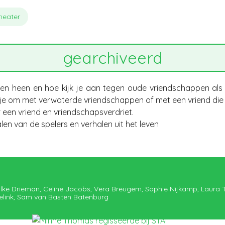
heater
gearchiveerd
en heen en hoe kijk je aan tegen oude vriendschappen als 
je om met verwaterde vriendschappen of met een vriend die
een vriend en vriendschapsverdriet.
len van de spelers en verhalen uit het leven
ilke Drieman, Celine Jacobs, Vera Breugem, Sophie Nijkamp, Laura 
elink, Sam van Basten Batenburg