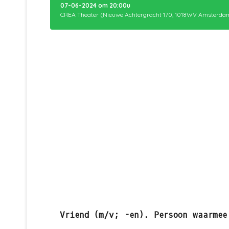
07-06-2024
om
20:00
u
CREA Theater (Nieuwe Achtergracht 170, 1018WV Amsterda
Vriend (m/v; -en). Persoon waarmee