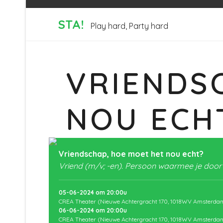
STA!
Play hard, Party hard
VRIENDS
NOU ECH
Vriendschap, hoe moet het nou echt?
Vriend (m/v; -en). Persoon waarmee je doo
05-06-2024
om
20:00
u
CREA Theater (Nieuwe Achtergracht 170, 1018WV Amsterda
06-06-2024
om
20:00
u
CREA Theater (Nieuwe Achtergracht 170, 1018WV Amsterda