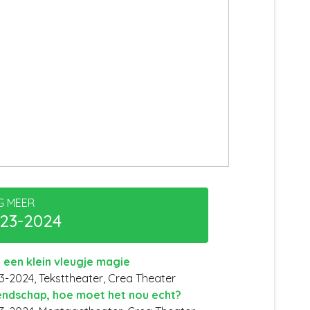
G MEER
23-2024
 een klein vleugje magie
3-2024, Teksttheater, Crea Theater
endschap, hoe moet het nou echt?