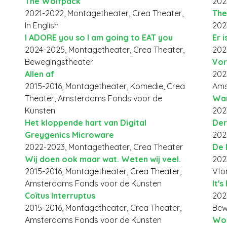
The Wolfpack
202
2021-2022, Montagetheater, Crea Theater,
The
In English
202
I ADORE you so I am going to EAT you
Er 
2024-2025, Montagetheater, Crea Theater,
202
Bewegingstheater
Vor
Allen af
202
2015-2016, Montagetheater, Komedie, Crea
Ams
Theater, Amsterdams Fonds voor de
Wa
Kunsten
202
Het kloppende hart van Digital
Der
Greygenics Microware
202
2022-2023, Montagetheater, Crea Theater
De 
Wij doen ook maar wat. Weten wij veel.
202
2015-2016, Montagetheater, Crea Theater,
Vfo
Amsterdams Fonds voor de Kunsten
It's
Coïtus Interruptus
202
2015-2016, Montagetheater, Crea Theater,
Bew
Amsterdams Fonds voor de Kunsten
Wo