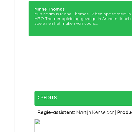
Minne Thomas
Mijn naam is Minne Thomas. Ik ben opgegroeid in
MBO Theater opleiding gevolgd in Arnhem. Ik heb 
spelen en het maken van voors...
CREDITS
Regie-assistent
:
Martijn Kenselaar
|
Produ