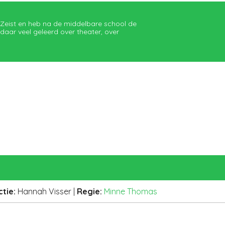
 Zeist en heb na de middelbare school de
daar veel geleerd over theater, over
ctie
:
Hannah Visser
|
Regie:
Minne Thomas