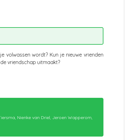
je volwassen wordt? Kun je nieuwe vrienden
 de vriendschap uitmaakt?
Tiersma, Nienke van Driel, Jeroen Wapperom,