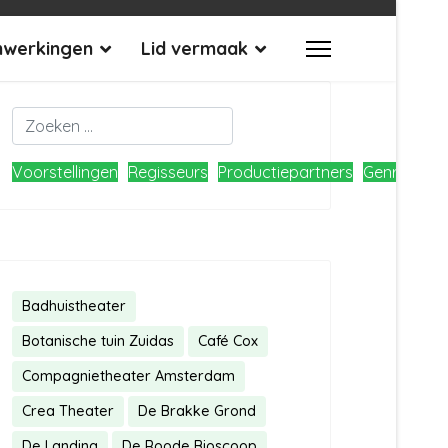
werkingen
Lid vermaak
Zoeken
Type 2 or more characters for results.
Voorstellingen
Regisseurs
Productiepartners
Genres
Lo
Badhuistheater
Botanische tuin Zuidas
Café Cox
Compagnietheater Amsterdam
Crea Theater
De Brakke Grond
De Landing
De Roode Bioscoop