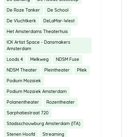
De Roze Tanker
De School
De Vluchtkerk
DeLaMar-West
Het Amsterdams Theaterhuis
ICK Artist Space - Dansmakers
Amsterdam
Loods 4
Melkweg
NDSM Fuse
NDSM Theater
Pleintheater
Pllek
Podium Mozaïek
Podium Mozaïek Amsterdam
Polanentheater
Rozentheater
Sarphatiestraat 720
Stadsschouwburg Amsterdam (ITA)
Stenen Hoofd
Streaming