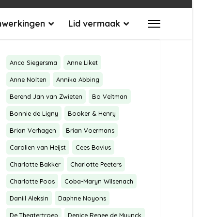
werkingen
Lid vermaak
Anca Siegersma
Anne Liket
Anne Nolten
Annika Abbing
Berend Jan van Zwieten
Bo Veltman
Bonnie de Ligny
Booker & Henry
Brian Verhagen
Brian Voermans
Carolien van Heijst
Cees Bavius
Charlotte Bakker
Charlotte Peeters
Charlotte Poos
Coba-Maryn Wilsenach
Daniil Aleksin
Daphne Noyons
De Theatertroep
Denice Renee de Muynck