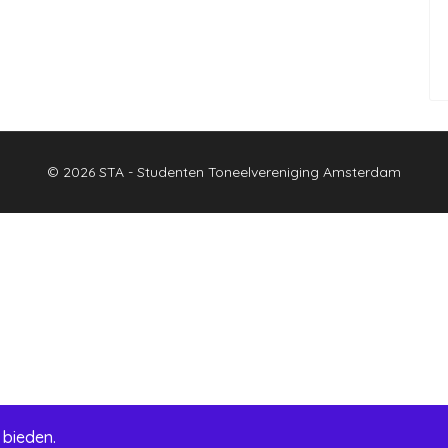
© 2026 STA - Studenten Toneelvereniging Amsterdam
 bieden.