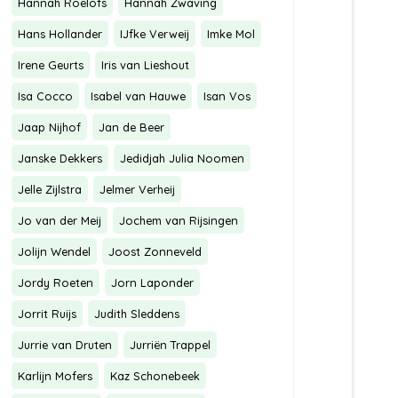
Hannah Roelofs
Hannah Zwaving
Hans Hollander
IJfke Verweij
Imke Mol
Irene Geurts
Iris van Lieshout
Isa Cocco
Isabel van Hauwe
Isan Vos
Jaap Nijhof
Jan de Beer
Janske Dekkers
Jedidjah Julia Noomen
Jelle Zijlstra
Jelmer Verheij
Jo van der Meij
Jochem van Rijsingen
Jolijn Wendel
Joost Zonneveld
Jordy Roeten
Jorn Laponder
Jorrit Ruijs
Judith Sleddens
Jurrie van Druten
Jurriën Trappel
Karlijn Mofers
Kaz Schonebeek