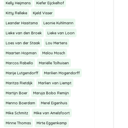
Kelly Heijmans
Kiefer Eijckelhof
Kitty Relleke
Kjeld Visser
Leander Haaitsma
Leonie Kuhlmann
Lieke van den Broek
Lieke van Loon
Loes van der Staak
Lou Mertens
Maarten Hopman
Malou Mosch
Marcos Rabello
Mariëlle Tolhuisen
Marije Lutgendorff
Marilien Mogendorff
Maritza Rietdijk
Marlien van Liempt
Martijn Boer
Maruja Bobo Remijn
Menno Boerdam
Merel Eigenhuis
Mike Schmitz
Mike van Amelsfoort
Minne Thomas
Mirte Eggenkamp