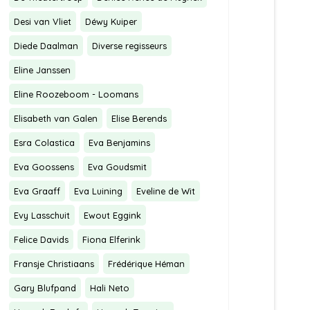
Desi van Vliet
Déwy Kuiper
Diede Daalman
Diverse regisseurs
Eline Janssen
Eline Roozeboom - Loomans
Elisabeth van Galen
Elise Berends
Esra Colastica
Eva Benjamins
Eva Goossens
Eva Goudsmit
Eva Graaff
Eva Luining
Eveline de Wit
Evy Lasschuit
Ewout Eggink
Felice Davids
Fiona Elferink
Fransje Christiaans
Frédérique Héman
Gary Blufpand
Hali Neto